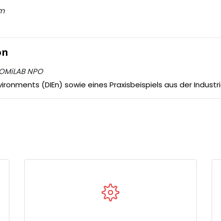
am
on
r OMiLAB NPO
vironments (DIEn) sowie eines Praxisbeispiels aus der Industr