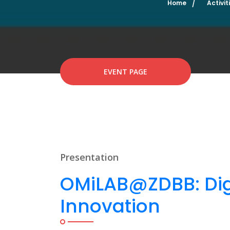
Home
Activit
EVENT PAGE
Presentation
OMiLAB@ZDBB: Digi
Innovation