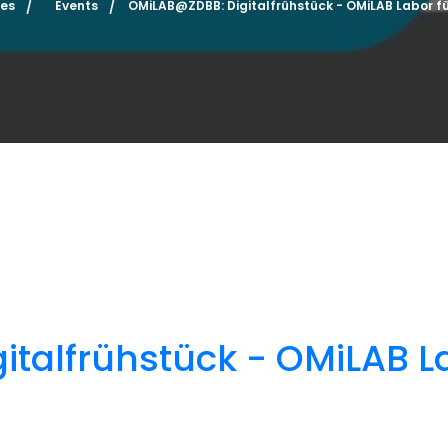
ies
Events
OMiLAB@ZDBB: Digitalfrühstück - OMiLAB Labor für
talfrühstück - OMiLAB Lab